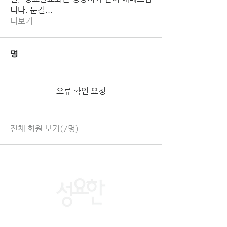
니다. 눈길
...
더보기
명
오류 확인 요청
전체 회원 보기(7명)
St. john's