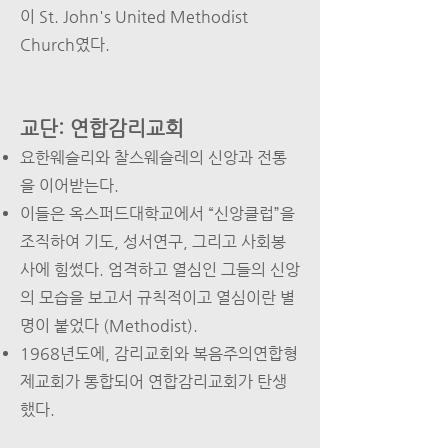
이 St. John's United Methodist
Church였다.
교단: 연합감리교회
요한웨슬리와 찰스웨슬레의 신앙과 전통
을 이어받는다.
이들은 옥스퍼드대학교에서 “신앙클럽”을
조직하여 기도, 성서연구, 그리고 사회봉
사에 힘썼다. 엄격하고 열심인 그들의 신앙
의 모습을 보고서 규칙적이고 열심이란 별
명이 붙었다 (Methodist).
1968년도에, 감리교회와 복음주의연합형
제교회가 통합되어 연합감리교회가 탄생
했다.