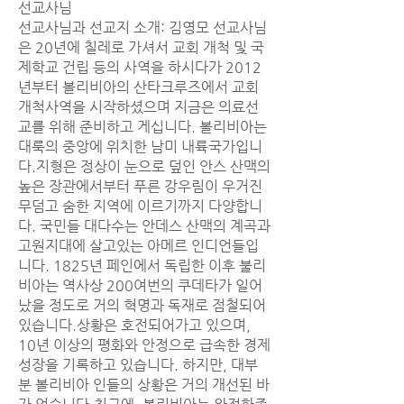
선교사님
선교사님과 선교지 소개: 김영모 선교사님
은 20년에 칠레로 가셔서 교회 개척 및 국
제학교 건립 등의 사역을 하시다가 2012
년부터 볼리비아의 산타크루즈에서 교회
개척사역을 시작하셨으며 지금은 의료선
교를 위해 준비하고 게십니다. 볼리비아는
대룩의 중앙에 위치한 남미 내륙국가입니
다.지형은 정상이 눈으로 덮인 안스 산맥의
높은 장관에서부터 푸른 강우림이 우거진
무덤고 숨한 지역에 이르기까지 다양합니
다. 국민들 대다수는 안데스 산맥의 계곡과
고원지대에 살고있는 아메르 인디언들입
니다. 1825년 페인에서 독립한 이후 불리
비아는 역사상 200여번의 쿠데타가 일어
났을 정도로 거의 혁명과 독재로 점철되어
있습니다.상황은 호전되어가고 있으며,
10년 이상의 평화와 안정으로 급속한 경제
성장을 기록하고 있습니다. 하지만, 대부
분 볼리비아 인들의 상황은 거의 개선된 바