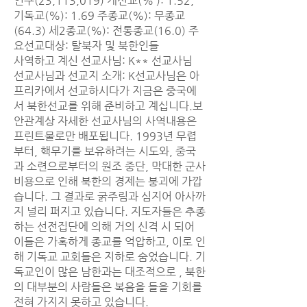
인구(23,113,019) 개신교(% ): 1.52,
기독교(%): 1.69 주종교(%): 무종교
(64.3) 세2종교(%): 전통종교(16.0) 주
요선교대상: 탈북자 및 북한인들
사역하고 계신 선교사님: K** 선교사님
선교사님과 선교지 소개: K선교사님은 아
프리카에서 선교하시다가 지금은 중국에
서 북한선교를 위해 준비하고 계십니다.보
안관계상 자세한 선교사님의 사역내용은
프린트물로만 배포됩니다. 1993년 무렵
부터, 핵무기를 보유하려는 시도와, 중국
과 소련으로부터의 원조 중단, 막대한 군사
비용으로 인해 북한의 경제는 붕괴에 가깝
습니다. 그 결과로 굵주림과 심지어 아사까
지 널리 퍼지고 있습니다. 지도자들은 추종
하는 선전집단에 의해 거의 신격 시 되어
이들은 가혹하게 종교를 억압하고, 이로 인
해 기독교 교회들은 지하로 숨었습니다. 기
독교인이 많은 남한과는 대조적으로 , 북한
의 대부분의 사람들은 복음을 들을 기회를
전혀 가지지 못하고 있습니다.