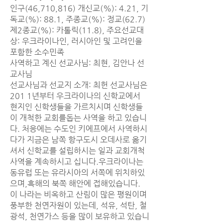
인구(46,710,816) 개신교(%): 4.21, 기
독교(%): 88.1, 주종교(%): 정교(62.7)
제2종교(%): 카톨릭(11.8), 주요선교대
상: 우크라이나인, 러시아인 및 고려인을
포함한 소수민족
사역하고 계신 선교사님: 최현, 김안나 선
교사님
선교사님과 선교지 소개: 최헌 선교사님은
201 1년부터 우크라이나의 신학교에서
현지인 신학생들을 가르치시며 신학생들
이 개척한 교회를돕는 사역을 하고 있습니
다. 처응에는 수도인 키에프에서 사역하시
다가 지금은 남쪽 항구도시 오데사로 옮기
셔서 신학교를 설립하시는 일과 교회개척
사역을 계속하시고 십니다.우크라이나는
동유럽 또는 유라시아의 서쪽에 위치하있
으며,흑해의 북쪽 해안에 접해있습니다.
이 나라는 비옥하고 산림이 많은 평원이며
풍부한 천연자원이 있는데, 석유, 석탄, 철
광석, 천연가스 등을 많이 보유하고 있습니