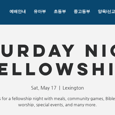
예배안내
유아부
초등부
중고등부
양육/선
turday Ni
ellowsh
Sat, May 17
  |  
Lexington
s for a fellowship night with meals, community games, Bible
worship, special events, and many more.