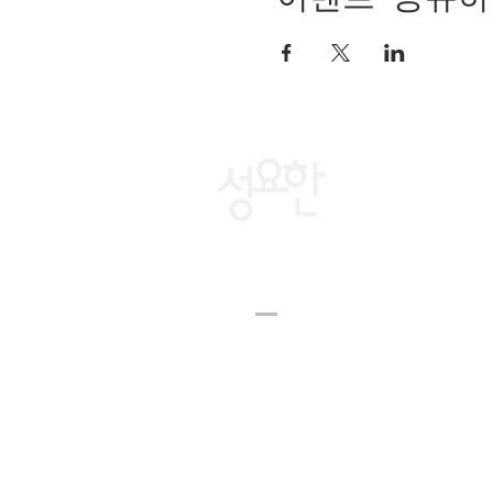
St. john's
church
1-781-861-7799
stjohns2600@hotmail.com
2600 Massachusetts Ave,
Lexington, MA 02421