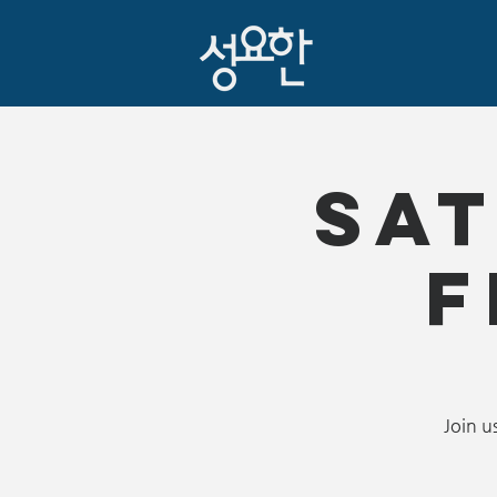
Sa
F
Join u