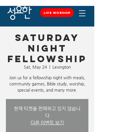
LIVE WORSHIP
LIVE WORSHIP
Saturday
Night
Fellowship
Sat, May 24
  |  
Lexington
Join us for a fellowship night with meals,
community games, Bible study, worship,
special events, and many more.
현재 티켓을 판매하고 있지 않습니
다
다른 이벤트 보기