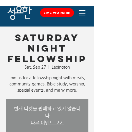
LIVE WORSHIP
LIVE WORSHIP
Saturday
Night
Fellowship
Sat, Sep 27
  |  
Lexington
Join us for a fellowship night with meals,
community games, Bible study, worship,
special events, and many more.
현재 티켓을 판매하고 있지 않습니
다
다른 이벤트 보기