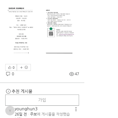
0
0
47
추천 게시물
가입
younghun3
younghun3
26일 전
·
주보
에 게시물을 작성했습