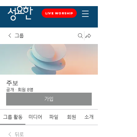
LIVE WORSHIP
LIVE WORSHIP
그룹
주보
공개
·
회원 8명
가입
그룹 활동
미디어
파일
회원
소개
뒤로