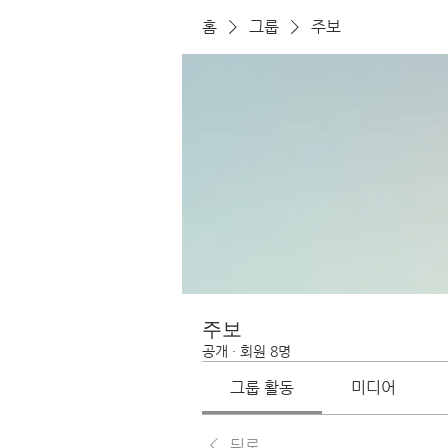
홈
그룹
주보
주보
공개
·
회원 8명
그룹 활동
미디어
뒤로