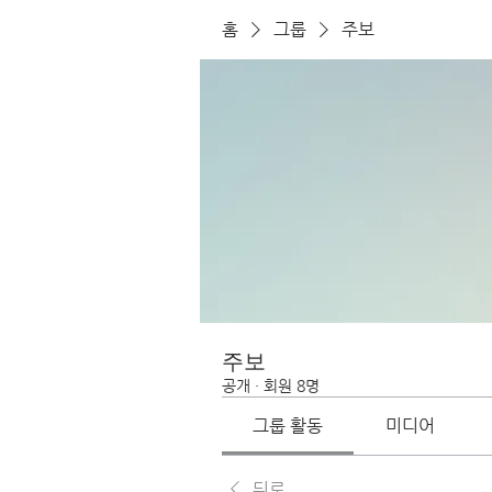
홈
그룹
주보
주보
공개
·
회원 8명
그룹 활동
미디어
뒤로