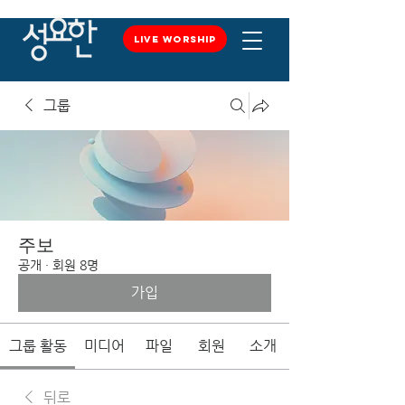
LIVE WORSHIP
LIVE WORSHIP
그룹
주보
공개
·
회원 8명
가입
그룹 활동
미디어
파일
회원
소개
뒤로