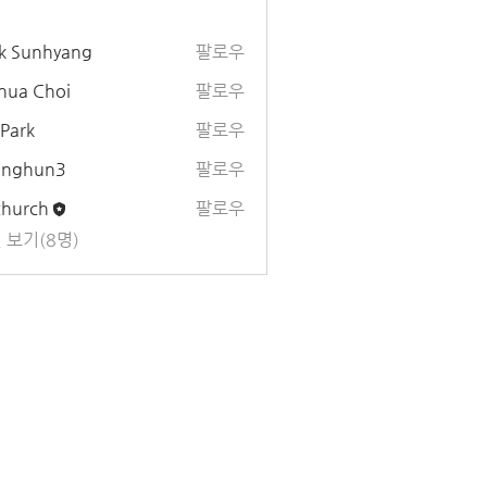
k Sunhyang
팔로우
hua Choi
팔로우
 Park
팔로우
unghun3
팔로우
un3
church
팔로우
 보기(8명)