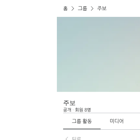
홈
그룹
주보
주보
공개
·
회원 8명
그룹 활동
미디어
뒤로