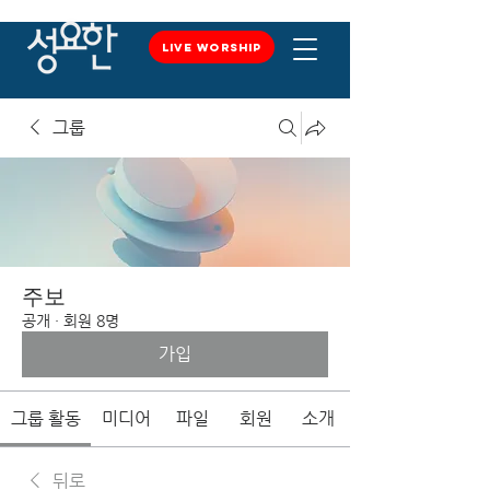
LIVE WORSHIP
LIVE WORSHIP
그룹
주보
공개
·
회원 8명
가입
그룹 활동
미디어
파일
회원
소개
뒤로