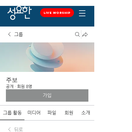
LIVE WORSHIP
LIVE WORSHIP
그룹
주보
공개
·
회원 8명
가입
그룹 활동
미디어
파일
회원
소개
뒤로