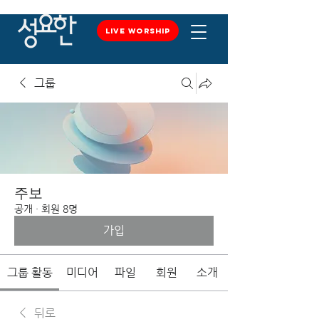
LIVE WORSHIP
LIVE WORSHIP
그룹
주보
공개
·
회원 8명
가입
그룹 활동
미디어
파일
회원
소개
뒤로