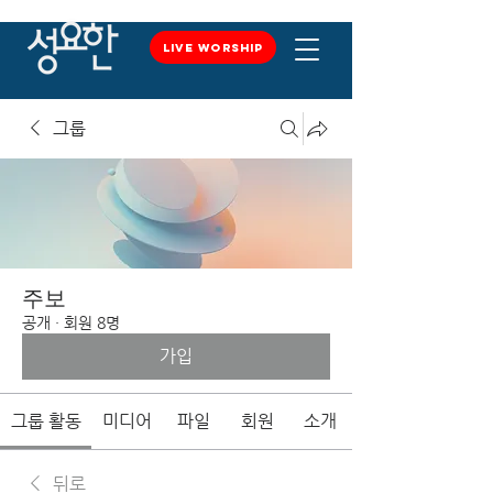
LIVE WORSHIP
LIVE WORSHIP
그룹
주보
공개
·
회원 8명
가입
그룹 활동
미디어
파일
회원
소개
뒤로