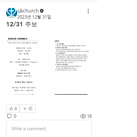
sjkchurch
2023년 12월 31일
12/31 주보
0
0
16
Write a comment...