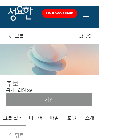
LIVE WORSHIP
LIVE WORSHIP
그룹
주보
공개
·
회원 8명
가입
그룹 활동
미디어
파일
회원
소개
뒤로