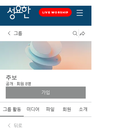
LIVE WORSHIP
LIVE WORSHIP
그룹
주보
공개
·
회원 8명
가입
그룹 활동
미디어
파일
회원
소개
뒤로