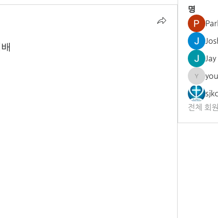
명
Par
Jos
예배
Jay
yo
youngh
sjk
전체 회원