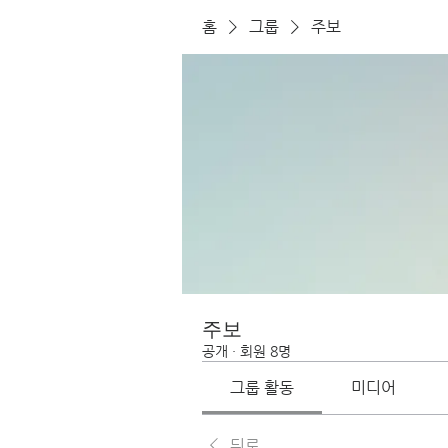
홈
그룹
주보
주보
공개
·
회원 8명
그룹 활동
미디어
뒤로